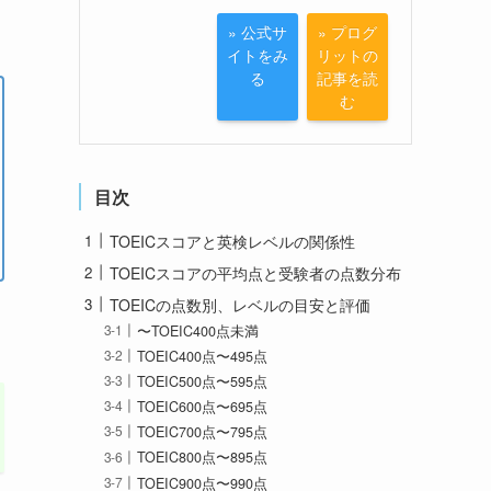
» 公式サ
» プログ
イトをみ
リットの
る
記事を読
む
目次
TOEICスコアと英検レベルの関係性
TOEICスコアの平均点と受験者の点数分布
TOEICの点数別、レベルの目安と評価
〜TOEIC400点未満
TOEIC400点〜495点
TOEIC500点〜595点
TOEIC600点〜695点
TOEIC700点〜795点
TOEIC800点〜895点
TOEIC900点〜990点