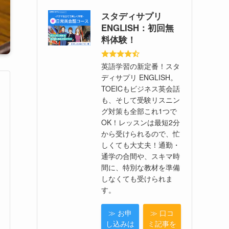
スタディサプリ
ENGLISH：初回無
料体験！
英語学習の新定番！スタ
ディサプリ ENGLISH。
TOEICもビジネス英会話
も、そして受験リスニン
グ対策も全部これ1つで
OK！レッスンは最短2分
から受けられるので、忙
しくても大丈夫！通勤・
通学の合間や、スキマ時
間に、特別な教材を準備
しなくても受けられま
す。
≫ お申
≫ 口コ
し込みは
ミ記事を