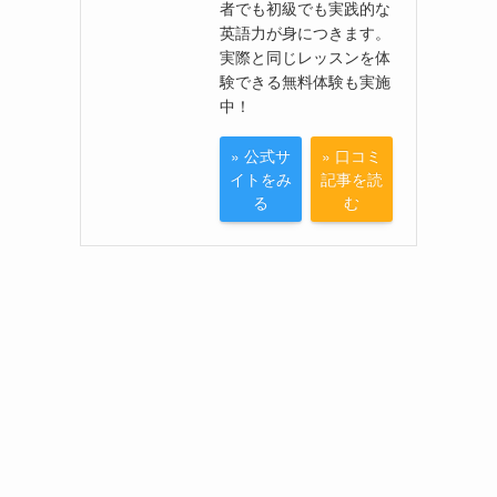
者でも初級でも実践的な
英語力が身につきます。
実際と同じレッスンを体
験できる無料体験も実施
中！
» 公式サ
» 口コミ
イトをみ
記事を読
る
む