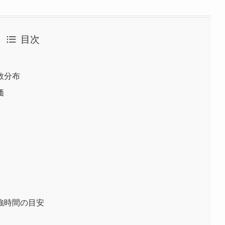
目次
数分布
価
勉強時間の目安