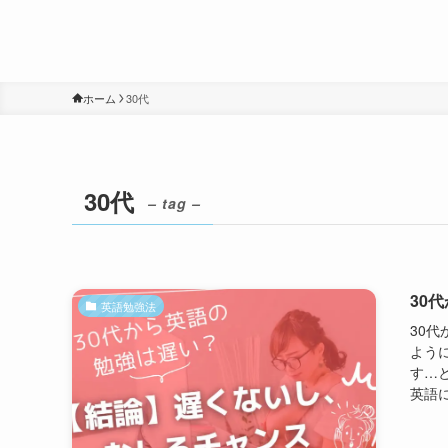
ホーム
30代
30代
– tag –
30
英語勉強法
30
よう
す…
英語に